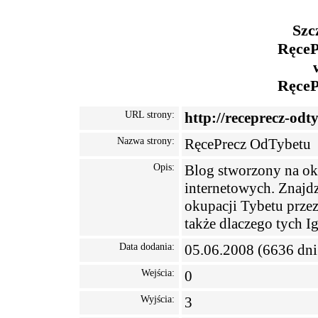
Szc
RęceP
RęceP
URL strony:
http://receprecz-odty
Nazwa strony:
RęcePrecz OdTybetu
Opis:
Blog stworzony na ok
internetowych. Znajdz
okupacji Tybetu przez
także dlaczego tych I
Data dodania:
05.06.2008 (6636 dni
Wejścia:
0
Wyjścia:
3